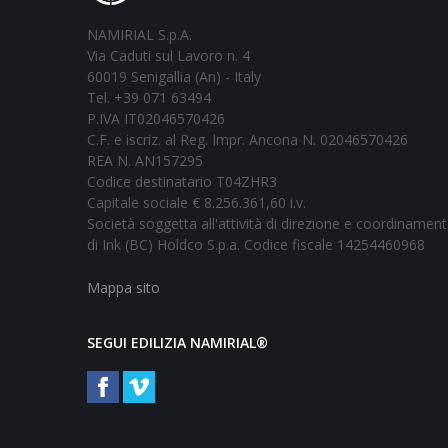
NAMIRIAL S.p.A.
Via Caduti sul Lavoro n. 4
60019 Senigallia (An) - Italy
Tel. +39 071 63494
P.IVA IT02046570426
C.F. e iscriz. al Reg. Impr. Ancona N. 02046570426
REA N. AN157295
Codice destinatario T04ZHR3
Capitale sociale € 8.256.361,60 i.v.
Società soggetta all'attività di direzione e coordinamen
di Ink (BC) Holdco S.p.a. Codice fiscale 14254460968
Mappa sito
SEGUI EDILIZIA NAMIRIAL®