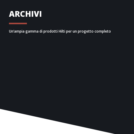
ARCHIVI
Un’ampia gamma di prodotti Hilti per un progetto completo
Dai collari antisismici e statici, fino ai dadi, passando
da binari, tasselli e tutta la componentistica
necessaria per la realizzazione degli ancoraggi
adeguati al carico sismico e statico di progetto,
SISMOSPRINK ti conduce per mano ad ottenere un
dimensionamento completo di quantitativi e schemi
di installazione.