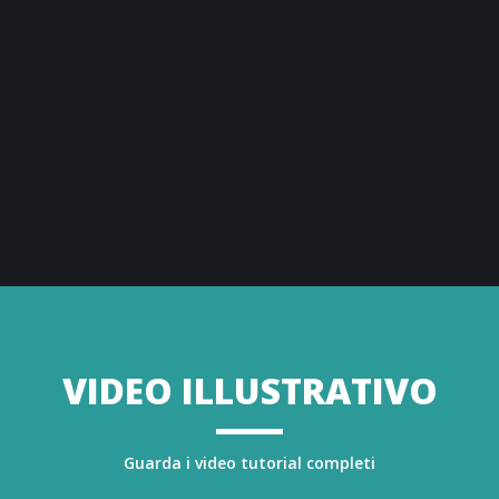
riassunto dei criteri di calcolo e dimensionamento
adottati, il sommario di calcolo e la lista dei
componenti scelti. Infine,
la relazione tecnica
riporta in modo esaustivo i riferimenti normativi e i
dettagli del calcolo utilizzato per norma di
riferimento scelta.
VIDEO ILLUSTRATIVO
Guarda i video tutorial completi