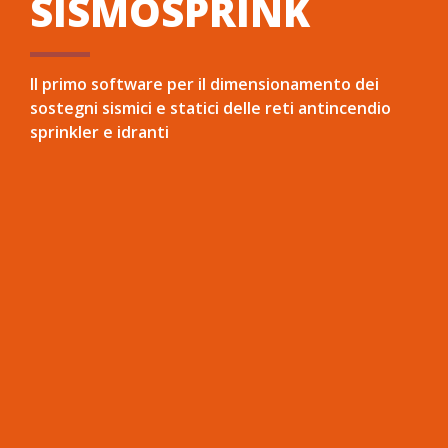
SISMOSPRINK
Il primo software per il dimensionamento dei
sostegni sismici e statici delle reti antincendio
sprinkler e idranti
Nato dalla preziosa e competente collaborazione
tra Namirial e Hilti Italia, il software SISMOSPRINK
si rivolge a tutti i progettisti di impianti antincendio
e ai professionisti dell’antincendio in generale, che
necessitano di garantire la tenuta degli impianti
antincendio stessi, tramite una corretta e
indispensabile progettazione dei relativi staffaggi
antisismici e statici.