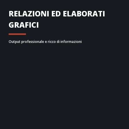
RELAZIONI ED ELABORATI
GRAFICI
Output professionale e ricco di informazioni
Namirial SISMOSPRINK
è in grado di generare
diverse
relazioni tecniche
,
personalizzabili
, che
riassumono i calcoli e i risultati di calcolo secondo le
normative tecniche utilizzate, sia in formato word
che in pdf.
L’
informativa tecnica
riassume gli schemi di
montaggio degli staffaggi progettati, sia per la
parte statica che per la sismica. Il
report di verifica
riassume il dettaglio dei calcoli dei controventi
trasversali e longitudinali dimensionati fornendo il