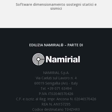
Software dimensionamento sostegni statici e
sismici
EDILIZIA NAMIRIAL® – PARTE DI
NAMIRIAL S.p.A.
Via Caduti sul Lavoro n. 4
60019 Senigallia (An) - Italy
Tel. +39 071 63494
P.IVA IT02046570426
C.F. e iscriz. al Reg. Impr. Ancona N. 02046570426
REA N. AN157295
Codice destinatario T04ZHR3