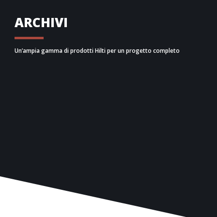
ARCHIVI
Un’ampia gamma di prodotti Hilti per un progetto completo
Dai collari antisismici e statici, fino ai dadi, passando
da binari, tasselli e tutta la componentistica
necessaria per la realizzazione degli ancoraggi
adeguati al carico sismico e statico di progetto,
SISMOSPRINK ti conduce per mano ad ottenere un
dimensionamento completo di quantitativi e schemi
di installazione.