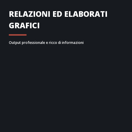
RELAZIONI ED ELABORATI
GRAFICI
Output professionale e ricco di informazioni
Namirial SISMOSPRINK
è in grado di generare
diverse
relazioni tecniche
,
personalizzabili
, che
riassumono i calcoli e i risultati di calcolo secondo le
normative tecniche utilizzate, sia in formato word
che in pdf.
L’
informativa tecnica
riassume gli schemi di
montaggio degli staffaggi progettati, sia per la
parte statica che per la sismica. Il
report di verifica
riassume il dettaglio dei calcoli dei controventi
trasversali e longitudinali dimensionati fornendo il