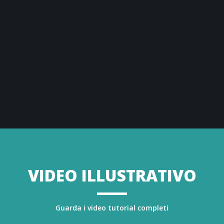
riassunto dei criteri di calcolo e dimensionamento
adottati, il sommario di calcolo e la lista dei
componenti scelti. Infine,
la relazione tecnica
riporta in modo esaustivo i riferimenti normativi e i
dettagli del calcolo utilizzato per norma di
riferimento scelta.
VIDEO ILLUSTRATIVO
Guarda i video tutorial completi