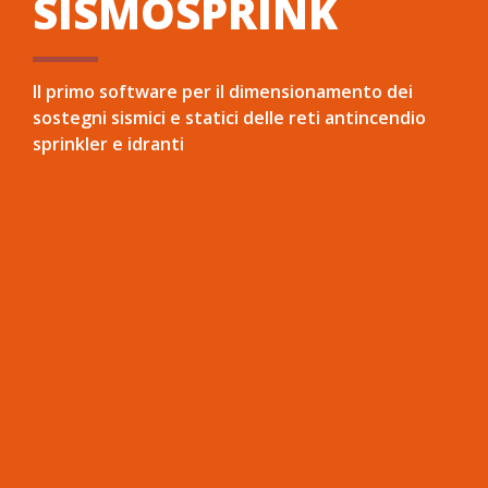
SISMOSPRINK
Il primo software per il dimensionamento dei
sostegni sismici e statici delle reti antincendio
sprinkler e idranti
Nato dalla preziosa e competente collaborazione
tra Namirial e Hilti Italia, il software SISMOSPRINK
si rivolge a tutti i progettisti di impianti antincendio
e ai professionisti dell’antincendio in generale, che
necessitano di garantire la tenuta degli impianti
antincendio stessi, tramite una corretta e
indispensabile progettazione dei relativi staffaggi
antisismici e statici.