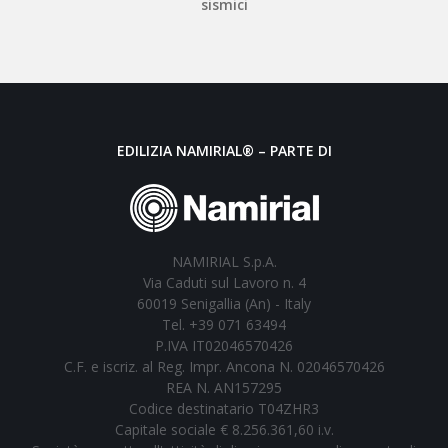
sismici
EDILIZIA NAMIRIAL® – PARTE DI
NAMIRIAL S.p.A.
Via Caduti sul Lavoro n. 4
60019 Senigallia (An) - Italy
Tel. +39 071 63494
P.IVA IT02046570426
C.F. e iscriz. al Reg. Impr. Ancona N. 02046570426
REA N. AN157295
Codice destinatario T04ZHR3
Capitale sociale € 8.256.361,60 i.v.