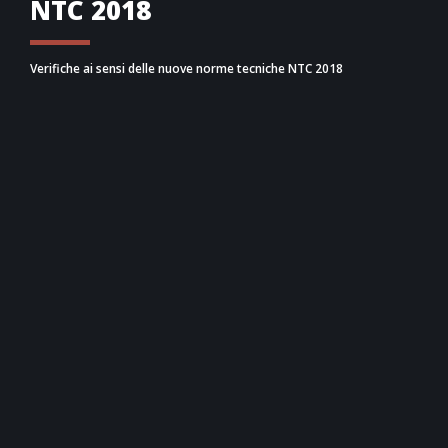
NTC 2018
Verifiche ai sensi delle nuove norme tecniche NTC 2018
Il software è aggiornato alle
nuove norme
tecniche per le costruzioni
DM 17/01/2018.
È altresì in grado di valutare le caratteristiche
globali delle strutture ai sensi delle normative
vigenti, compresa la definizione della rigidezza degli
impalcati e la valutazione della deformabilità
torsionale.
La versione 35.0 introduce la possibilità del calcolo
degli spettri di piano secondo le tre formulazioni
previste dalla NTC: semplificata per strutture a
telaio; semplificata con analisi modale e con il
metodo generale.