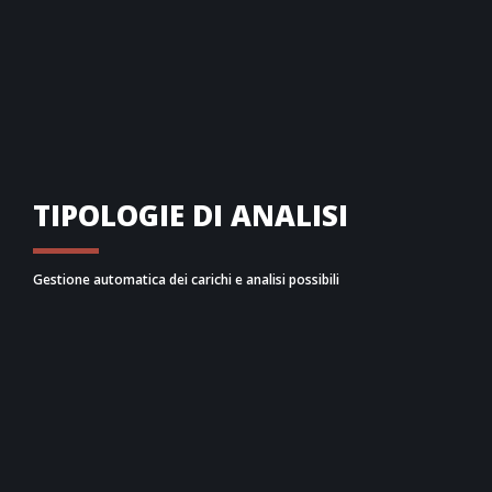
TIPOLOGIE DI ANALISI
Gestione automatica dei carichi e analisi possibili
CMP gestisce in automatico il calcolo dei carichi
derivanti da solaio, tamponamento, vento, azioni
sismiche e situazioni di carico complesse, come
distribuzioni di pressione generiche e carichi mobili.
Utilizza un solutore a elementi finiti esterno,