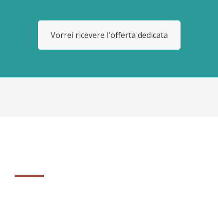
Vorrei ricevere l'offerta dedicata
MODULI DEL SOFTWARE
Scegli il tuo modulo o vai sullo shop e verifica i pacchetti disponibili