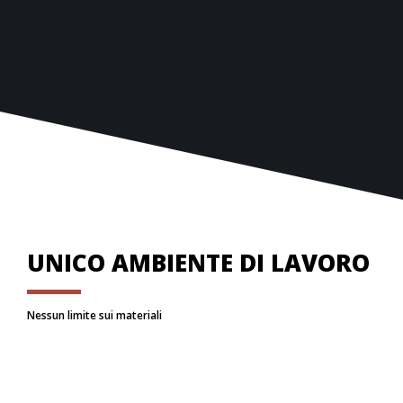
XFinest della ditta Harpaceas, per condurre analisi
statiche e dinamiche lineari, analisi non lineari a
grandi spostamenti e di Buckling, analisi statiche
non lineari “pushover” con modello a fibre e a
plasticità diffusa.
UNICO AMBIENTE DI LAVORO
Nessun limite sui materiali