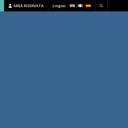
AREA RISERVATA
Lingue:
I
HSE
FORMAZIONE
CONTATTI
025