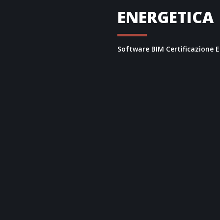
ENERGETICA
Software BIM Certificazione 
Grazie al modulo dedicato il
redige
APE
per tutte le regi
regionali.
L’integrazione ufficiale e ce
consente di produrre
Attes
Regione Lombardia
, senza
regione.