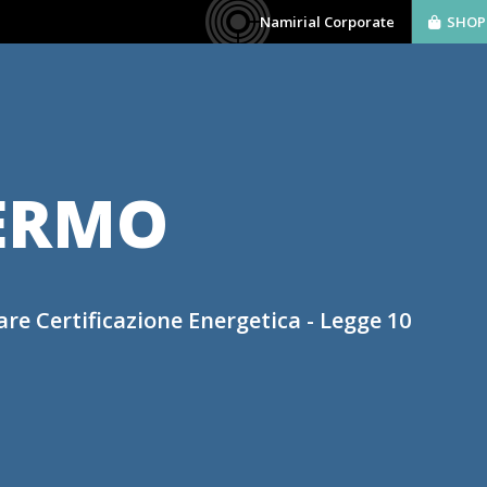
Namirial Corporate
SHOP
AZIENDA
SOFTWARE
BIM
SERVIZ
ERMO
re Certificazione Energetica - Legge 10
DM Requisiti Minimi 2