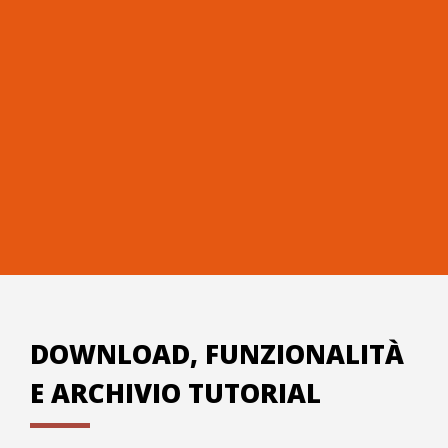
Non sei sicuro di
acquistarlo? Provalo prima!
PROVALO ORA
DOWNLOAD, FUNZIONALITÀ
E ARCHIVIO TUTORIAL