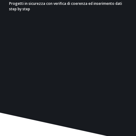
Progetti in sicurezza con verifica di coerenza ed inserimento dati
step by step
Il software mette a tua disposizione la funzione
giusta per ogni tipo di necessità: assist normativo,
controllo della coerenza dei dati inseriti.
Procedure guidate ti coadiuvano e supportano
durante tutta la fase di progettazione: dalla
definizione del livello di rischio al disegno (con
posizionamento di giunti e sostegni), dal calcolo
alla scelta della pompa, dalla relazione tecnica ad
computo metrico dell’impianto, fino
all’esportazione di un elaborato grafico
personalizzabile.