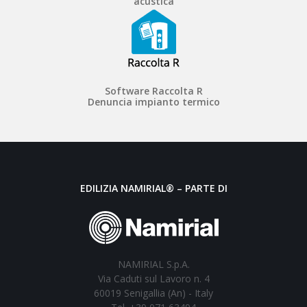
acustica
Software Raccolta R
Denuncia impianto termico
EDILIZIA NAMIRIAL® – PARTE DI
NAMIRIAL S.p.A.
Via Caduti sul Lavoro n. 4
60019 Senigallia (An) - Italy