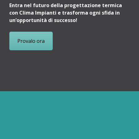
Entra nel futuro della progettazione termica
con Clima Impianti e trasforma ogni sfida in
un’opportunità di successo!
Provalo ora
Progettazione termica
semplice ed affidabile:
ottieni comfort impeccabile