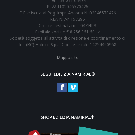
Tel. +39 071 63494
P.IVA IT02046570426
C.F. e iscriz. al Reg. Impr. Ancona N. 02046570426
REA N. AN157295
Codice destinatario T04ZHR3
Capitale sociale € 8.256.361,60 i.v.
Società soggetta all'attività di direzione e coordinamento di
Ink (BC) Holdco S.p.a. Codice fiscale 14254460968
Mappa sito
SEGUI EDILIZIA NAMIRIAL®
SHOP EDILIZIA NAMIRIAL®