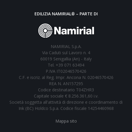
EDILIZIA NAMIRIAL® – PARTE DI
NAMIRIAL S.p.A.
Via Caduti sul Lavoro n. 4
60019 Senigallia (An) - Italy
Tel. +39 071 63494
P.IVA IT02046570426
C.F. e iscriz. al Reg. Impr. Ancona N. 02046570426
REA N. AN157295
Codice destinatario T04ZHR3
Capitale sociale € 8.256.361,60 i.v.
Società soggetta all'attività di direzione e coordinamento di
Ink (BC) Holdco S.p.a. Codice fiscale 14254460968
Mappa sito