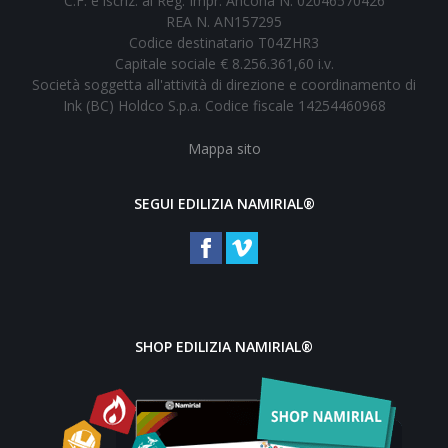
C.F. e iscriz. al Reg. Impr. Ancona N. 02046570426
REA N. AN157295
Codice destinatario T04ZHR3
Capitale sociale € 8.256.361,60 i.v.
Società soggetta all'attività di direzione e coordinamento di
Ink (BC) Holdco S.p.a. Codice fiscale 14254460968
Mappa sito
SEGUI EDILIZIA NAMIRIAL®
SHOP EDILIZIA NAMIRIAL®