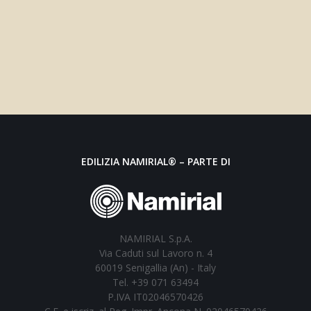
EDILIZIA NAMIRIAL® – PARTE DI
NAMIRIAL S.p.A.
Via Caduti sul Lavoro n. 4
60019 Senigallia (An) - Italy
Tel. +39 071 63494
P.IVA IT02046570426