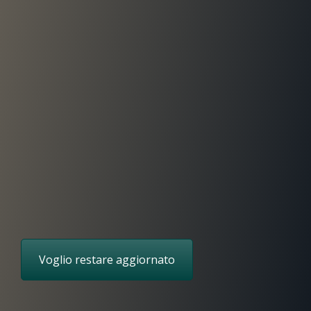
Partecipare al programma di aggiornamento
consente di restare sempre al passo con i
cambiamenti e le novità introdotti nelle nuove
release dei nostri software spesso coinvolti in
modifiche legislative o normative.
Voglio restare aggiornato