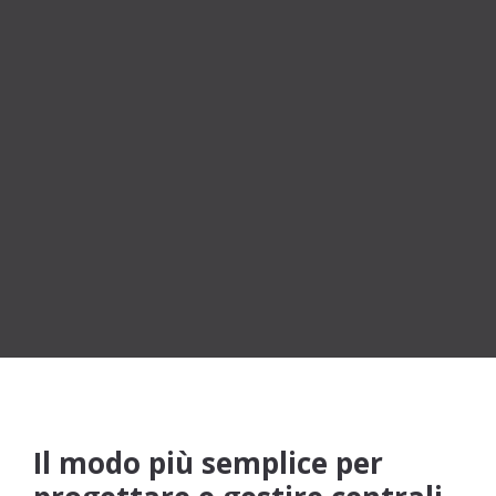
appagante.
La tua prossima sfida acustica non sarà mai
stata così entusiasmante
.
Il modo più semplice per