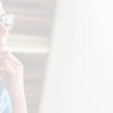
gli applicativi della famiglia
Termoacustica di Namirial sono la
soluzione che fa per te