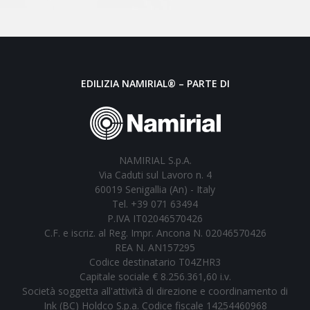
EDILIZIA NAMIRIAL® – PARTE DI
NAMIRIAL S.p.A.
Via Caduti sul Lavoro n. 4
60019 Senigallia (An) - Italy
Tel. +39 071 63494
P.IVA IT02046570426
C.F. e iscriz. al Reg. Impr. Ancona N. 02046570426
REA N. AN157295
Codice destinatario T04ZHR3
Capitale sociale € 8.256.361,60 i.v.
Società soggetta all'attività di direzione e coordinamento di
Ink (BC) Holdco S.p.a. Codice fiscale 14254460968