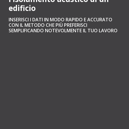
edificio
INSERISCI I DATI IN MODO RAPIDO E ACCURATO
CON IL METODO CHE PIÙ PREFERISCI
SEMPLIFICANDO NOTEVOLMENTE IL TUO LAVORO
Con
Namirial Acustica
la verifica dei
requisiti
acustici passivi
degli edifici diventa un’esperienza
piacevole e altamente efficiente rispettando le
normative e ottenendo classificazioni acustiche
precise, tutto senza complicazioni e senza
compromettere la qualità del lavoro svolto.
Che tu sia già professionista o principiante, la
nostra piattaforma è progettata per essere
accessibile e potente allo stesso tempo. Con
Namirial Acustica avrai tutto sotto controllo. Entra
nell’era della
progettazione acustica avanzata
e
scopri quanto può essere coinvolgente e