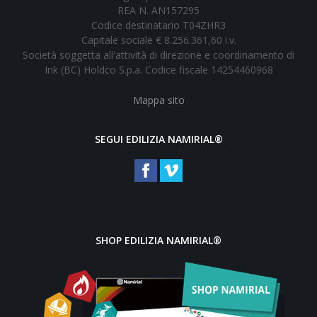
REA N. AN157295
Codice destinatario T04ZHR3
Capitale sociale € 8.256.361,60 i.v.
Società soggetta all'attività di direzione e coordinamento di
Ink (BC) Holdco S.p.a. Codice fiscale 14254460968
Mappa sito
SEGUI EDILIZIA NAMIRIAL®
SHOP EDILIZIA NAMIRIAL®