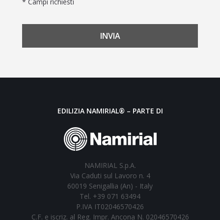
* Campi richiesti
EDILIZIA NAMIRIAL® – PARTE DI
NAMIRIAL S.p.A.
Via Caduti sul Lavoro n. 4
60019 Senigallia (An) - Italy
Tel. +39 071 63494
P.IVA IT02046570426
C.F. e iscriz. al Reg. Impr. Ancona N. 02046570426