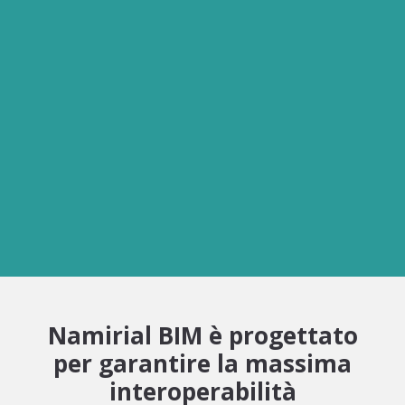
edilizia e impiantistica con
Namirial BIM:
il cuore di Archicad, in un
prodotto innovativo, anche
nel prezzo.
Oggi in imperdibile offerta
lancio!
Namirial BIM è progettato
per garantire la massima
interoperabilità