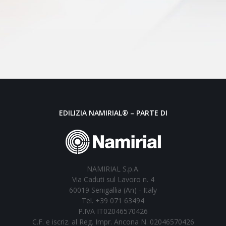
EDILIZIA NAMIRIAL® – PARTE DI
NAMIRIAL S.p.A.
Via Caduti sul Lavoro n. 4
60019 Senigallia (An) - Italy
Tel. +39 071 63494
P.IVA IT02046570426
C.F. e iscriz. al Reg. Impr. Ancona N. 02046570426