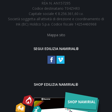
REA N. AN157295
Codice destinatario T04ZHR3
Capitale sociale € 8.256.361,60 i.v.
Società soggetta all'attività di direzione e coordinamento di
Ink (BC) Holdco S.p.a. Codice fiscale 14254460968
Mappa sito
SEGUI EDILIZIA NAMIRIAL®
SHOP EDILIZIA NAMIRIAL®