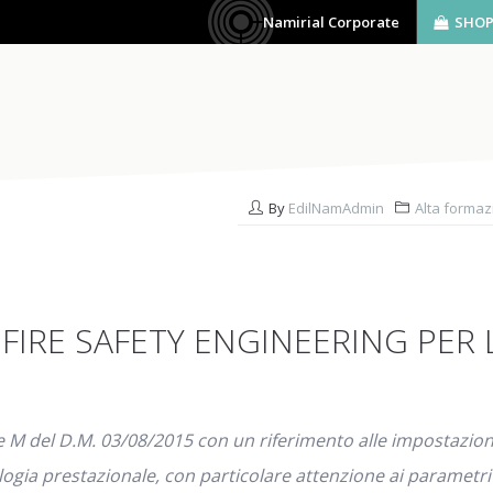
Namirial Corporate
SHO
AZIENDA
SOFTWARE
BIM
SERVIZI
By
EdilNamAdmin
Alta forma
FIRE SAFETY ENGINEERING PER L
ione M del D.M. 03/08/2015 con un riferimento alle impostazio
ia prestazionale, con particolare attenzione ai parametri ne