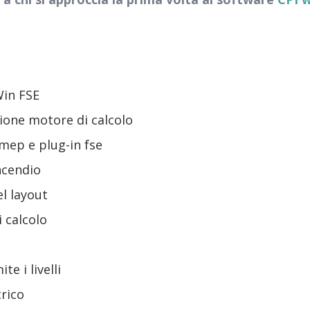
Win FSE
zione motore di calcolo
 mep e plug-in fse
incendio
l layout
 calcolo
te i livelli
rico