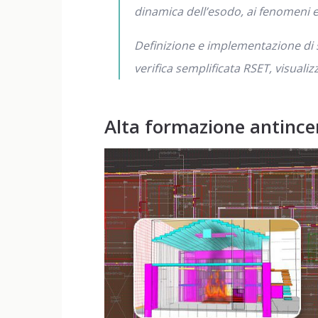
dinamica dell’esodo, ai fenomeni e 
Definizione e implementazione di sc
verifica semplificata RSET, visuali
Alta formazione antince