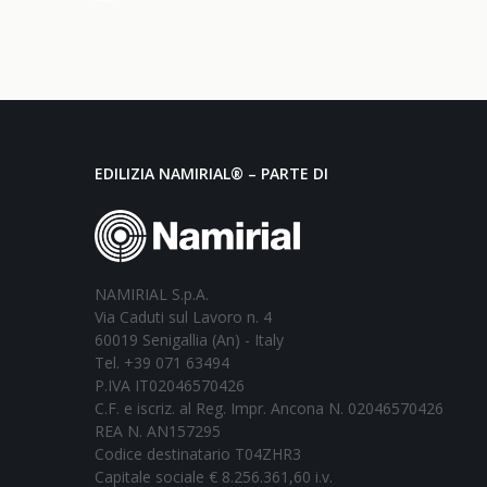
EDILIZIA NAMIRIAL® – PARTE DI
NAMIRIAL S.p.A.
Via Caduti sul Lavoro n. 4
60019 Senigallia (An) - Italy
Tel. +39 071 63494
P.IVA IT02046570426
C.F. e iscriz. al Reg. Impr. Ancona N. 02046570426
REA N. AN157295
Codice destinatario T04ZHR3
Capitale sociale € 8.256.361,60 i.v.