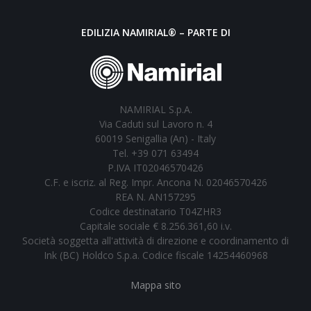
EDILIZIA NAMIRIAL® – PARTE DI
NAMIRIAL S.p.A.
Via Caduti sul Lavoro n. 4
60019 Senigallia (An) - Italy
Tel. +39 071 63494
P.IVA IT02046570426
C.F. e iscriz. al Reg. Impr. Ancona N. 02046570426
REA N. AN157295
Codice destinatario T04ZHR3
Capitale sociale € 8.256.361,60 i.v.
Società soggetta all'attività di direzione e coordinamento di
Ink (BC) Holdco S.p.a. Codice fiscale 14254460968
Mappa sito