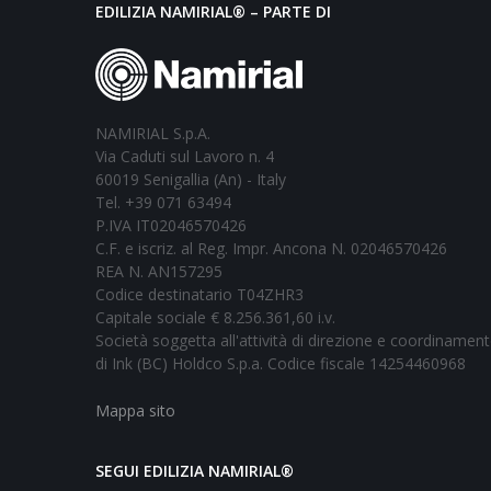
EDILIZIA NAMIRIAL® – PARTE DI
NAMIRIAL S.p.A.
Via Caduti sul Lavoro n. 4
60019 Senigallia (An) - Italy
Tel. +39 071 63494
P.IVA IT02046570426
C.F. e iscriz. al Reg. Impr. Ancona N. 02046570426
REA N. AN157295
Codice destinatario T04ZHR3
Capitale sociale € 8.256.361,60 i.v.
Società soggetta all'attività di direzione e coordinamen
di Ink (BC) Holdco S.p.a. Codice fiscale 14254460968
Mappa sito
SEGUI EDILIZIA NAMIRIAL®