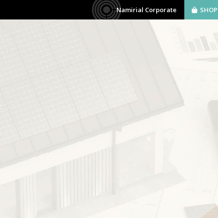
Namirial Corporate
SHOP
AZIENDA
SOFTWARE
BIM
SERVIZI
mera di commercio
Namirial Regolo