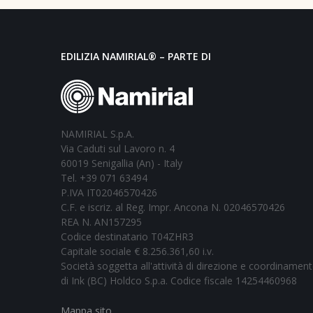
EDILIZIA NAMIRIAL® – PARTE DI
NAMIRIAL S.p.A.
Via Caduti sul Lavoro n. 4
60019 Senigallia (An) - Italy
Tel. +39 071 63494
P.IVA IT02046570426
C.F. e iscriz. al Reg. Impr. Ancona N. 02046570426
REA N. AN157295
Codice destinatario T04ZHR3
Capitale sociale € 8.256.361,60 i.v.
Società soggetta all'attività di direzione e coordinamen
di Ink (BC) Holdco S.p.a. Codice fiscale 14254460968
Mappa sito