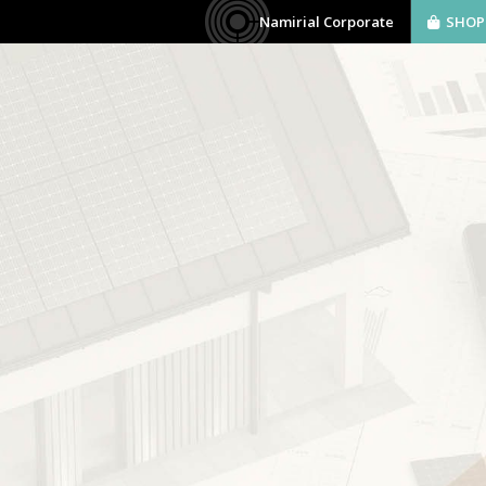
Namirial Corporate
SHOP
AZIENDA
SOFTWARE
BIM
SERVIZI
one Liguria
amirial Regolo