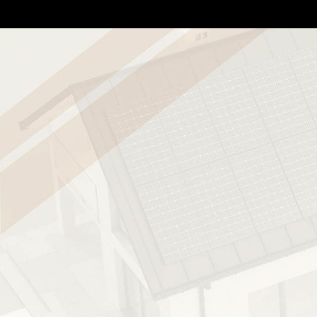
Elenco prezzi Regi
N
area riservata