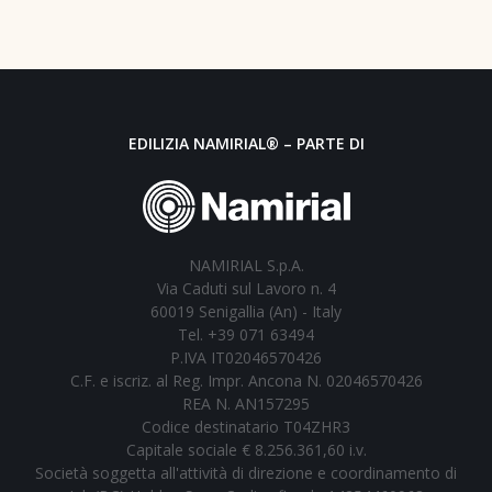
EDILIZIA NAMIRIAL® – PARTE DI
NAMIRIAL S.p.A.
Via Caduti sul Lavoro n. 4
60019 Senigallia (An) - Italy
Tel. +39 071 63494
P.IVA IT02046570426
C.F. e iscriz. al Reg. Impr. Ancona N. 02046570426
REA N. AN157295
Codice destinatario T04ZHR3
Capitale sociale € 8.256.361,60 i.v.
Società soggetta all'attività di direzione e coordinamento di