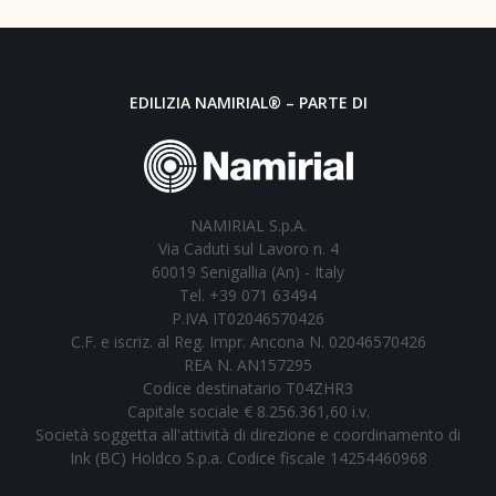
EDILIZIA NAMIRIAL® – PARTE DI
NAMIRIAL S.p.A.
Via Caduti sul Lavoro n. 4
60019 Senigallia (An) - Italy
Tel. +39 071 63494
P.IVA IT02046570426
C.F. e iscriz. al Reg. Impr. Ancona N. 02046570426
REA N. AN157295
Codice destinatario T04ZHR3
Capitale sociale € 8.256.361,60 i.v.
Società soggetta all'attività di direzione e coordinamento di
Ink (BC) Holdco S.p.a. Codice fiscale 14254460968