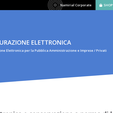
Namirial Corporate
SHOP
AZIENDA
SOFTWARE
BIM
SERVIZI
URAZIONE ELETTRONICA
one Elettronica per la Pubblica Amministrazione e Imprese / Privati