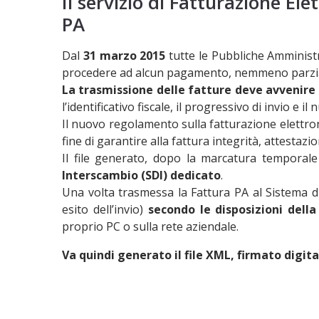
Il servizio di Fatturazione El
PA
Dal
31 marzo 2015
tutte le Pubbliche Amminist
procedere ad alcun pagamento, nemmeno parziale, f
La trasmissione delle fatture deve avvenire at
l’identificativo fiscale, il progressivo di invio e
Il nuovo regolamento sulla fatturazione elettr
fine di garantire alla fattura integrità, attestazio
Il file generato, dopo la marcatura temporale 
Interscambio (SDI) dedicato
.
Una volta trasmessa la Fattura PA al Sistema d
esito dell’invio)
secondo le disposizioni dell
proprio PC o sulla rete aziendale.
Va quindi generato il file XML, firmato digi
È un servizio semplice, comp