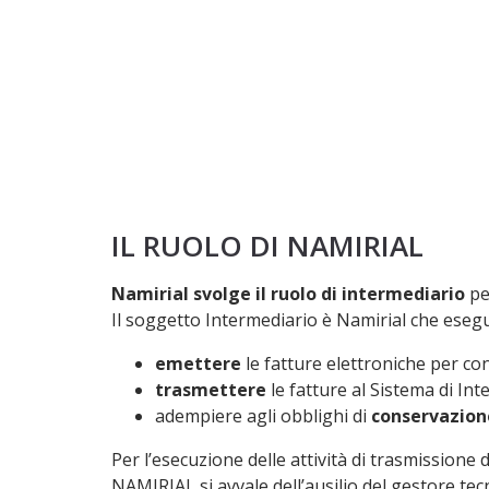
AT
IL RUOLO DI NAMIRIAL
Namirial svolge il ruolo di intermediario
pe
Il soggetto Intermediario è Namirial che esegue
emettere
le fatture elettroniche per co
trasmettere
le fatture al Sistema di Int
adempiere agli obblighi di
conservazion
Per l’esecuzione delle attività di trasmissione 
NAMIRIAL si avvale dell’ausilio del gestore tecn