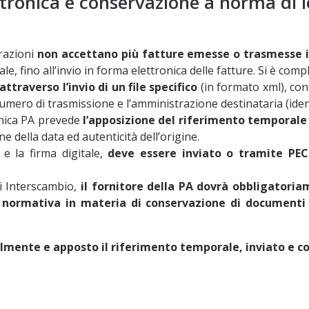
ettronica e conservazione a norma di 
razioni
non accettano più fatture emesse o trasmesse 
ino all’invio in forma elettronica delle fatture. Si è comple
traverso l’invio di un file specifico
(in formato xml), con
 il numero di trasmissione e l’amministrazione destinataria (ide
onica PA prevede
l’apposizione del riferimento temporale
ne della data ed autenticità dell’origine.
e la firma digitale,
deve essere inviato o tramite PE
i Interscambio,
il fornitore della PA dovrà obbligatori
a normativa in materia di conservazione di documenti
talmente e apposto il riferimento temporale, inviato e 
leto e conforme alla normativa di riferi