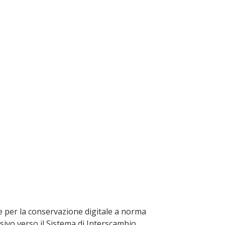
IZIO
te e per la conservazione digitale a norma
ssivo verso il Sistema di Interscambio.