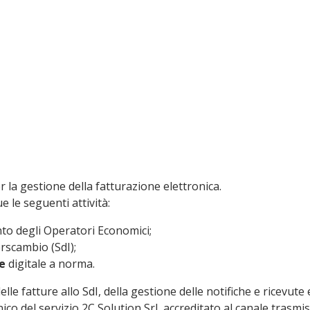
TIVA IL SERVIZIO
ACCEDI AL SERV
r la gestione della fatturazione elettronica.
 le seguenti attività:
nto degli Operatori Economici;
erscambio (SdI);
e
digitale a norma.
delle fatture allo SdI, della gestione delle notifiche e ricevu
ico del servizio 2C Solution Srl, accreditato al canale trasmi