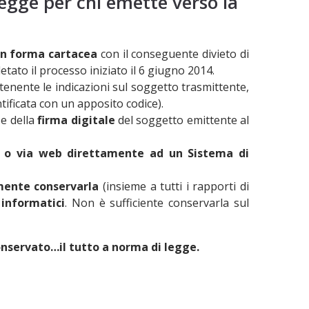
legge per chi emette verso la
in forma cartacea
con il conseguente divieto di
tato il processo iniziato il 6 giugno 2014.
tenente le indicazioni sul soggetto trasmittente,
ntificata con un apposito codice).
e della
firma digitale
del soggetto emittente al
C o via web direttamente ad un Sistema di
amente conservarla
(insieme a tutti i rapporti di
 informatici
. Non è sufficiente conservarla sul
conservato…il tutto a norma di legge
.
mento
CONDIZIONI ECONOMICHE