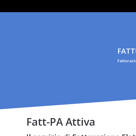
FATT
Fatturazi
Fatt-PA Attiva