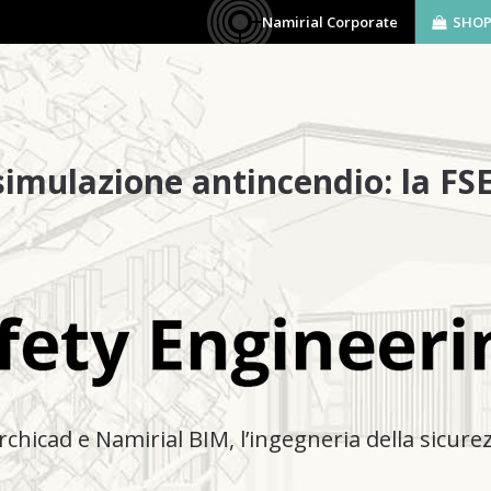
Namirial Corporate
SHO
AZIENDA
SOFTWARE
BIM
SERVIZI
simulazione antincendio: la FS
rchicad e Namirial BIM, l’ingegneria della sicur