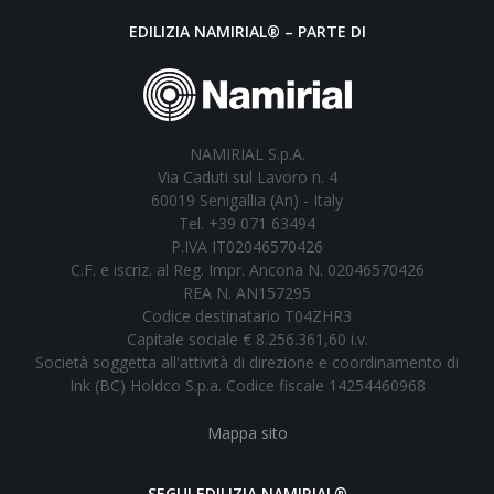
EDILIZIA NAMIRIAL® – PARTE DI
NAMIRIAL S.p.A.
Via Caduti sul Lavoro n. 4
60019 Senigallia (An) - Italy
Tel. +39 071 63494
P.IVA IT02046570426
C.F. e iscriz. al Reg. Impr. Ancona N. 02046570426
REA N. AN157295
Codice destinatario T04ZHR3
Capitale sociale € 8.256.361,60 i.v.
Società soggetta all'attività di direzione e coordinamento di
Ink (BC) Holdco S.p.a. Codice fiscale 14254460968
Mappa sito
SEGUI EDILIZIA NAMIRIAL®