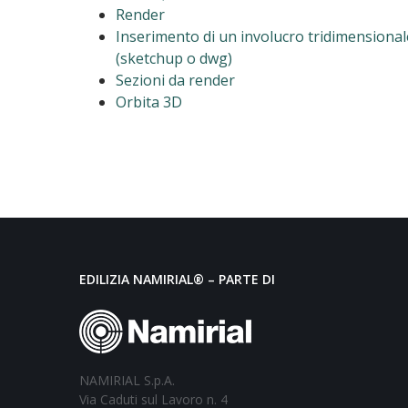
Render
Inserimento di un involucro tridimensional
(sketchup o dwg)
Sezioni da render
Orbita 3D
EDILIZIA NAMIRIAL® – PARTE DI
NAMIRIAL S.p.A.
Via Caduti sul Lavoro n. 4