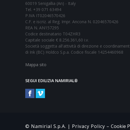
60019 Senigallia (An) - Italy
Tel. +39 071 63494
P.IVA IT02046570426
C.F. e iscriz. al Reg. Impr. Ancona N. 02046570426
REA N. AN157295
Codice destinatario T04ZHR3
Capitale sociale € 8.256.361,60 i.v.
Società soggetta all'attività di direzione e coordinamen
di Ink (BC) Holdco S.p.a. Codice fiscale 14254460968
Mappa sito
SEGUI EDILIZIA NAMIRIAL®
© Namirial S.p.A. |
Privacy Policy
–
Cookie P