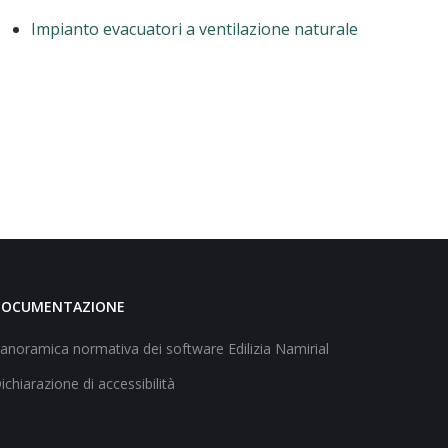
Impianto evacuatori a ventilazione naturale
DOCUMENTAZIONE
anoramica normativa dei software Edilizia Namirial
ichiarazione di accessibilità