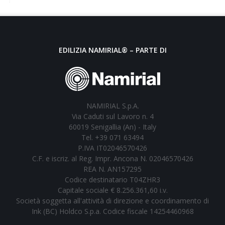
EDILIZIA NAMIRIAL® – PARTE DI
NAMIRIAL S.p.A.
Via Caduti sul Lavoro n. 4
60019 Senigallia (An) - Italy
Tel. +39 071 63494
P.IVA IT02046570426
C.F. e iscriz. al Reg. Impr. Ancona N. 02046570426
REA N. AN157295
Codice destinatario T04ZHR3
Capitale sociale € 8.256.361,60 i.v.
Società soggetta all'attività di direzione e coordinamento di
Ink (BC) Holdco S.p.a. Codice fiscale 14254460968