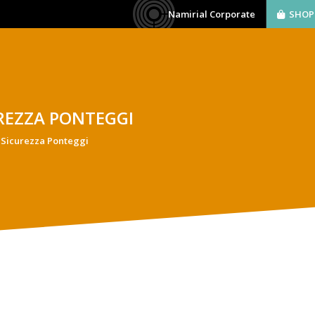
Namirial Corporate
SHOP
AZIENDA
SOFTWARE
BIM
SERVIZI
REZZA PONTEGGI
 Sicurezza Ponteggi