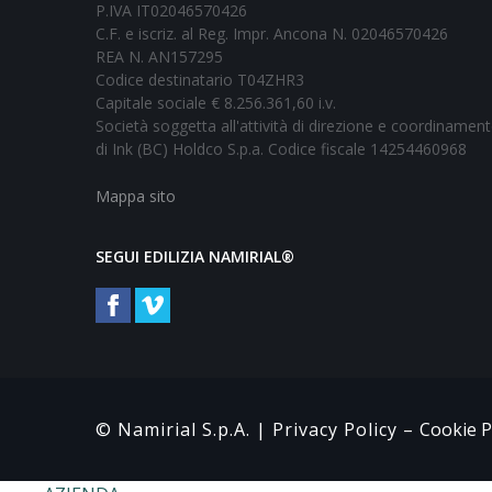
P.IVA IT02046570426
C.F. e iscriz. al Reg. Impr. Ancona N. 02046570426
REA N. AN157295
Codice destinatario T04ZHR3
Capitale sociale € 8.256.361,60 i.v.
Società soggetta all'attività di direzione e coordinamen
di Ink (BC) Holdco S.p.a. Codice fiscale 14254460968
Mappa sito
SEGUI EDILIZIA NAMIRIAL®
© Namirial S.p.A. |
Privacy Policy
–
Cookie P