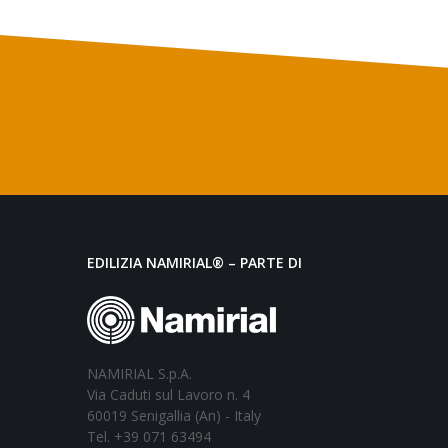
EDILIZIA NAMIRIAL® – PARTE DI
NAMIRIAL S.p.A.
Via Caduti sul Lavoro n. 4
60019 Senigallia (An) - Italy
Tel. +39 071 63494