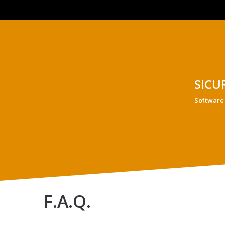
SICU
Software
F.A.Q.