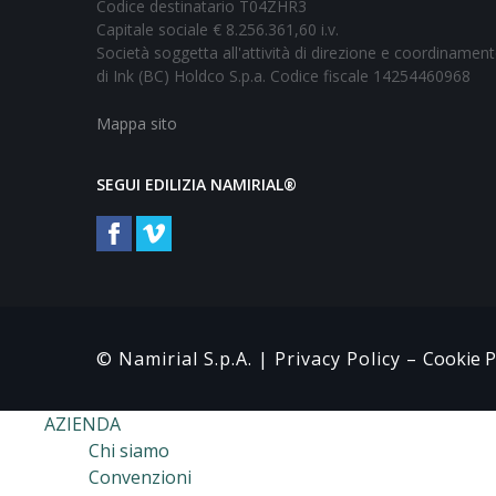
Codice destinatario T04ZHR3
Capitale sociale € 8.256.361,60 i.v.
Società soggetta all'attività di direzione e coordinamen
di Ink (BC) Holdco S.p.a. Codice fiscale 14254460968
Mappa sito
SEGUI EDILIZIA NAMIRIAL®
© Namirial S.p.A. |
Privacy Policy
–
Cookie P
AZIENDA
Chi siamo
Convenzioni