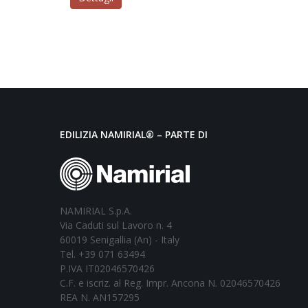
EDILIZIA NAMIRIAL® – PARTE DI
NAMIRIAL S.p.A.
Via Caduti sul Lavoro n. 4
60019 Senigallia (An) - Italy
Tel. +39 071 63494
P.IVA IT02046570426
C.F. e iscriz. al Reg. Impr. Ancona N. 02046570426
REA N. AN157295