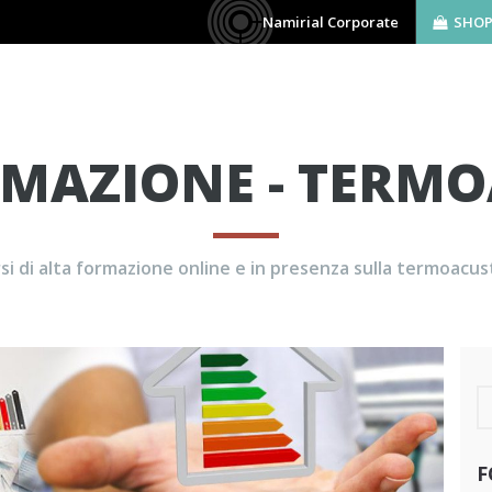
Namirial Corporate
SHO
AZIENDA
SOFTWARE
BIM
SERVIZI
RMAZIONE - TERMO
si di alta formazione online e in presenza sulla termoacus
F