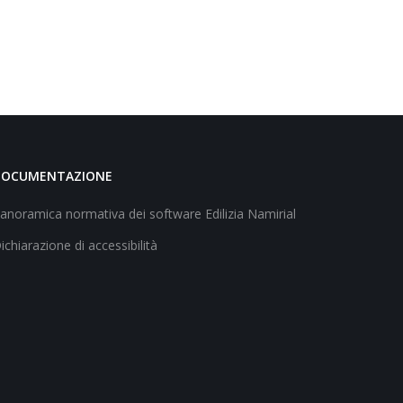
DOCUMENTAZIONE
anoramica normativa dei software Edilizia Namirial
ichiarazione di accessibilità