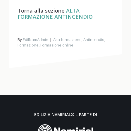
Torna alla sezione
ALTA
FORMAZIONE ANTINCENDIO
By
EdilNamAdmin
Alta formazione
,
Antincendio
,
Formazione
,
Formazione online
EDILIZIA NAMIRIAL® – PARTE DI