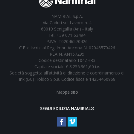
NAMIRIAL S.p.A.
Via Caduti sul Lavoro n. 4
60019 Senigallia (An) - Italy
Tel. +39 071 63494
P.IVA IT02046570426
C.F. e iscriz. al Reg. Impr. Ancona N. 02046570426
REA N. AN157295
Codice destinatario T04ZHR3
Capitale sociale € 8.256.361,60 i.v.
Società soggetta all'attività di direzione e coordinamento di
Ink (BC) Holdco S.p.a. Codice fiscale 14254460968
Mappa sito
SEGUI EDILIZIA NAMIRIAL®