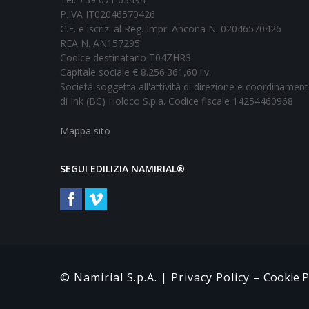
P.IVA IT02046570426
C.F. e iscriz. al Reg. Impr. Ancona N. 02046570426
REA N. AN157295
Codice destinatario T04ZHR3
Capitale sociale € 8.256.361,60 i.v.
Società soggetta all'attività di direzione e coordinamen
di Ink (BC) Holdco S.p.a. Codice fiscale 14254460968
Mappa sito
SEGUI EDILIZIA NAMIRIAL®
© Namirial S.p.A. |
Privacy Policy
–
Cookie P