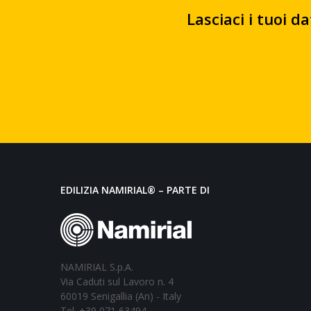
Lasciaci i tuoi d
EDILIZIA NAMIRIAL® – PARTE DI
NAMIRIAL S.p.A.
Via Caduti sul Lavoro n. 4
60019 Senigallia (An) - Italy
Tel. +39 071 63494