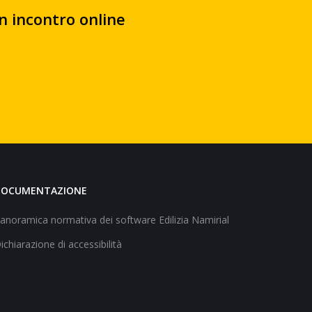
un incontro online
DOCUMENTAZIONE
anoramica normativa dei software Edilizia Namirial
ichiarazione di accessibilità