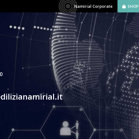
Namirial Corporate
SHOP
AZIENDA
SOFTWARE
BIM
SERVIZI
00
ilizianamirial.it