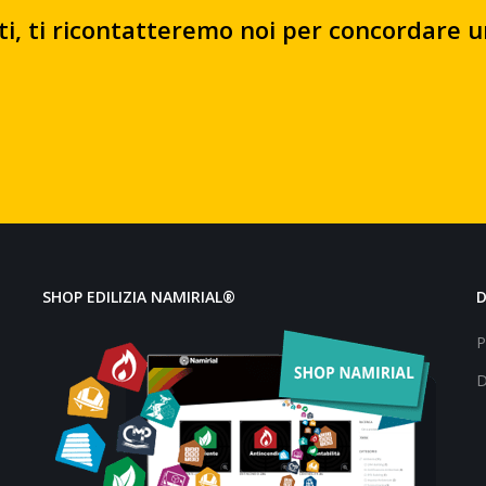
ati, ti ricontatteremo noi per concordare 
SHOP EDILIZIA NAMIRIAL®
P
D