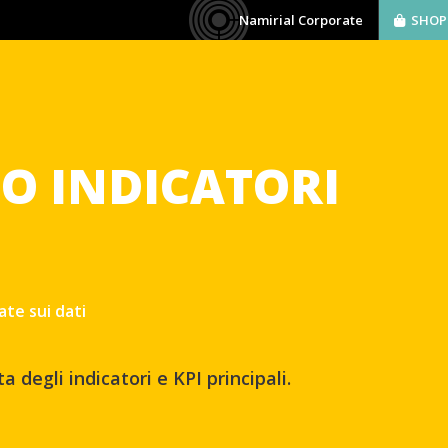
Namirial Corporate
SHOP
AZIENDA
SOFTWARE
BIM
SERVIZI
O INDICATORI
te sui dati
 degli indicatori e KPI principali.