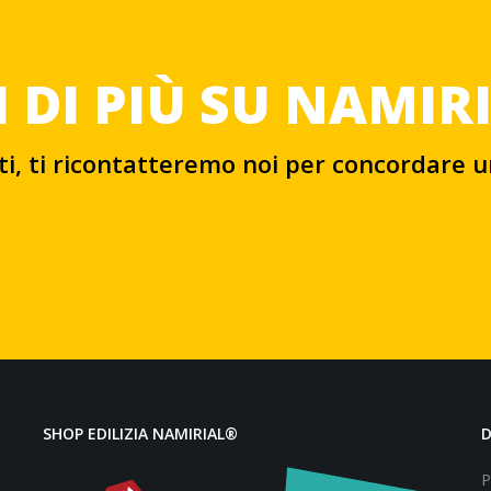
 DI PIÙ SU NAMIR
ati, ti ricontatteremo noi per concordare 
SHOP EDILIZIA NAMIRIAL®
P