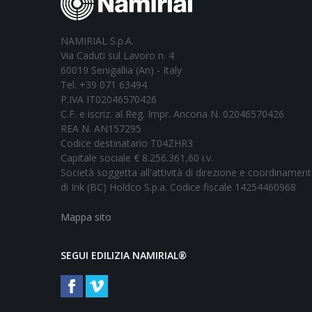
NAMIRIAL S.p.A.
Via Caduti sul Lavoro n. 4
60019 Senigallia (An) - Italy
Tel. +39 071 63494
P.IVA IT02046570426
C.F. e iscriz. al Reg. Impr. Ancona N. 02046570426
REA N. AN157295
Codice destinatario T04ZHR3
Capitale sociale € 8.256.361,60 i.v.
Società soggetta all'attività di direzione e coordinamen
di Ink (BC) Holdco S.p.a. Codice fiscale 14254460968
Mappa sito
SEGUI EDILIZIA NAMIRIAL®