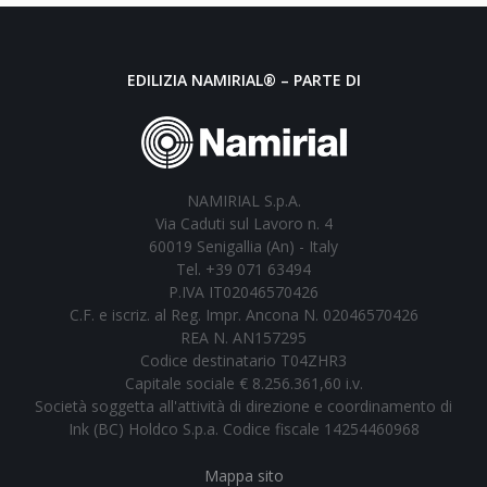
EDILIZIA NAMIRIAL® – PARTE DI
NAMIRIAL S.p.A.
Via Caduti sul Lavoro n. 4
60019 Senigallia (An) - Italy
Tel. +39 071 63494
P.IVA IT02046570426
C.F. e iscriz. al Reg. Impr. Ancona N. 02046570426
REA N. AN157295
Codice destinatario T04ZHR3
Capitale sociale € 8.256.361,60 i.v.
Società soggetta all'attività di direzione e coordinamento di
Ink (BC) Holdco S.p.a. Codice fiscale 14254460968
Mappa sito