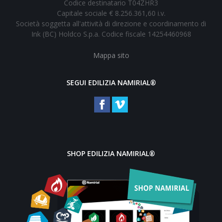
Codice destinatario T04ZHR3
Capitale sociale € 8.256.361,60 i.v.
Società soggetta all'attività di direzione e coordinamento di
Ink (BC) Holdco S.p.a. Codice fiscale 14254460968
Mappa sito
SEGUI EDILIZIA NAMIRIAL®
SHOP EDILIZIA NAMIRIAL®