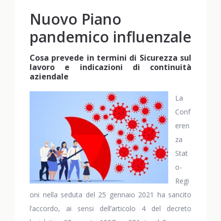
Nuovo Piano
pandemico influenzale
Cosa prevede in termini di Sicurezza sul
lavoro e indicazioni di continuità
aziendale
La
Conf
eren
za
Stat
o-
Regi
oni nella seduta del 25 gennaio 2021 ha sancito
l’accordo, ai sensi dell’articolo 4 del decreto