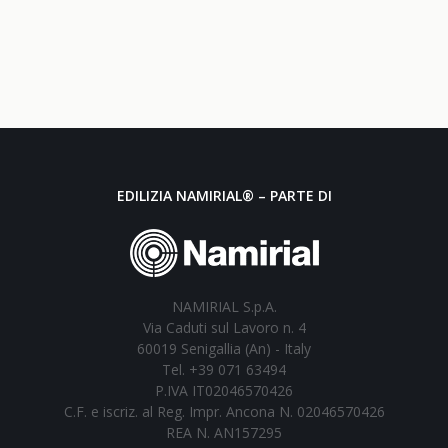
EDILIZIA NAMIRIAL® – PARTE DI
NAMIRIAL S.p.A.
Via Caduti sul Lavoro n. 4
60019 Senigallia (An) - Italy
Tel. +39 071 63494
P.IVA IT02046570426
C.F. e iscriz. al Reg. Impr. Ancona N. 02046570426
REA N. AN157295