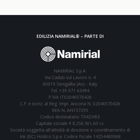
EDILIZIA NAMIRIAL® – PARTE DI
NAMIRIAL S.p.A.
Via Caduti sul Lavoro n. 4
60019 Senigallia (An) - Italy
Tel. +39 071 63494
P.IVA IT02046570426
C.F. e iscriz. al Reg. Impr. Ancona N. 02046570426
REA N. AN157295
Codice destinatario T04ZHR3
Capitale sociale € 8.256.361,60 i.v.
Società soggetta all'attività di direzione e coordinamento di
Ink (BC) Holdco S.p.a. Codice fiscale 14254460968