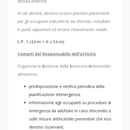
attività limitrofe.
In tali attività, devono essere previste planimetrie
per gli occupanti indicanti le vie d’esodo, installate
in punti opportuni ed essere chiaramente visibili.
L.P. 1 (24 m < h ≤ 54 m)
Compiti del Responsabile dell’attività
Organizza la
G
estione della
S
icurezza
A
ntincendio
attraverso:
predisposizione e verifica periodica della
pianificazione d’emergenza;
informazione agli occupanti su procedure di
emergenza da adottare in caso d’incendio e
sulle misure antincendio preventive che essi
devono osservare;