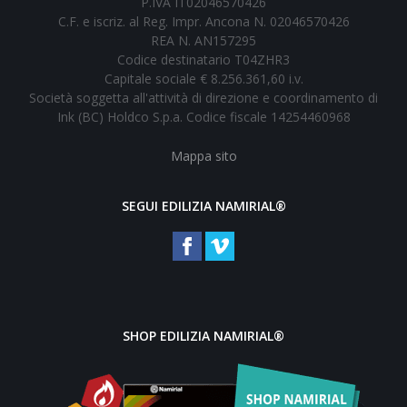
P.IVA IT02046570426
C.F. e iscriz. al Reg. Impr. Ancona N. 02046570426
REA N. AN157295
Codice destinatario T04ZHR3
Capitale sociale € 8.256.361,60 i.v.
Società soggetta all'attività di direzione e coordinamento di
Ink (BC) Holdco S.p.a. Codice fiscale 14254460968
Mappa sito
SEGUI EDILIZIA NAMIRIAL®
SHOP EDILIZIA NAMIRIAL®