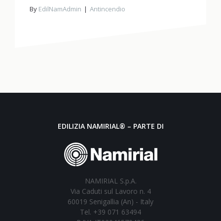
By
EdilNamAdmin
Antincendio
EDILIZIA NAMIRIAL® – PARTE DI
NAMIRIAL S.p.A.
Via Caduti sul Lavoro n. 4
60019 Senigallia (An) - Italy
Tel. +39 071 63494