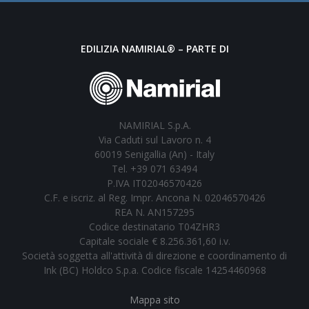
EDILIZIA NAMIRIAL® – PARTE DI
NAMIRIAL S.p.A.
Via Caduti sul Lavoro n. 4
60019 Senigallia (An) - Italy
Tel. +39 071 63494
P.IVA IT02046570426
C.F. e iscriz. al Reg. Impr. Ancona N. 02046570426
REA N. AN157295
Codice destinatario T04ZHR3
Capitale sociale € 8.256.361,60 i.v.
Società soggetta all'attività di direzione e coordinamento di
Ink (BC) Holdco S.p.a. Codice fiscale 14254460968
Mappa sito