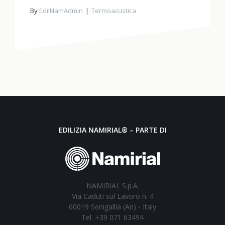
By
EdilNamAdmin
Termoacustica
EDILIZIA NAMIRIAL® – PARTE DI
NAMIRIAL S.p.A.
Via Caduti sul Lavoro n. 4
60019 Senigallia (An) - Italy
Tel. +39 071 63494