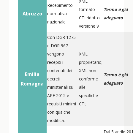
XML
Recepimento
formato
Termo è già
Abruzzo
normativa
CTI ridotto
adeguato
nazionale
versione 9
Con DGR 1275
e DGR 967
vengono
XML
recepiti i
proprietario;
contenuti dei
XML non
Emilia
Termo è già
decreti
conforme
adeguato
Romagna
ministeriali su
alle
APE 2015 e
specifiche
requisiti minimi
CTI;
con qualche
modifica.
Dal 5 aprile 20