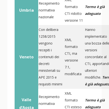
Recepimento
formato
Termo è già
Umbria
normativa
CTI ridotto
adeguato
nazionale
versione 11
Con delibera
Hanno
1258/2015
implementato
XML
vengono
una bozza dell
formato
recepiti i
versioni
CTI, ma
Veneto
contenuti dei
concordate al
versione
decreti
CTI, apportand
7.1,
ministeriali su
ulteriori
modificata
APE 2015 e
modifiche.
Ter
requisiti minimi
è già adeguat
XML
Recepimento
Valle
formato
Termo è già
normativa
CTI esteso
adeguato
d’Aosta