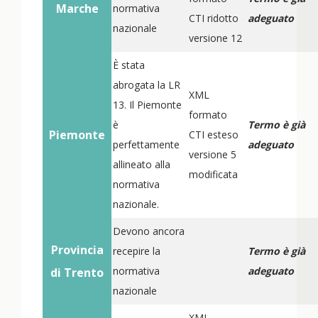
Marche
normativa
CTI ridotto
adeguato
nazionale
versione 12
È stata
abrogata la LR
XML
13. Il Piemonte
formato
è
Termo è già
Piemonte
CTI esteso
perfettamente
adeguato
versione 5
allineato alla
modificata
normativa
nazionale.
Devono ancora
Provincia
recepire la
Termo è già
normativa
adeguato
di Trento
nazionale
XML