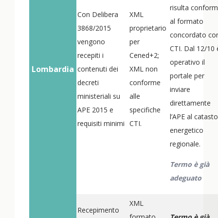
risulta confor
Con Delibera
XML
al formato
3868/2015
proprietario
concordato con
vengono
per
CTI. Dal 12/10 
recepiti i
Cened+2;
operativo il
Lombardia
contenuti dei
XML non
portale per
decreti
conforme
inviare
ministeriali su
alle
direttamente
APE 2015 e
specifiche
l’APE al catasto
requisiti minimi
CTI.
energetico
regionale.
Termo è già
adeguato
XML
Recepimento
formato
Termo è già