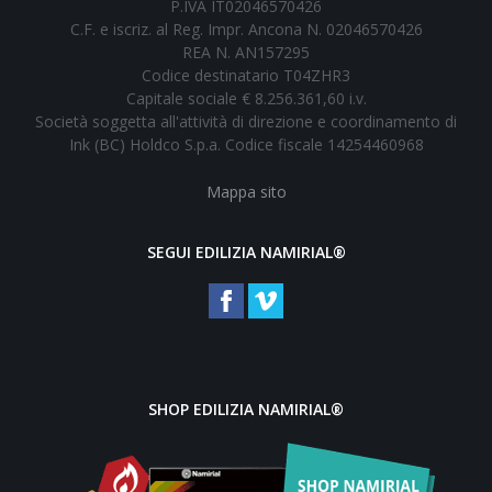
P.IVA IT02046570426
C.F. e iscriz. al Reg. Impr. Ancona N. 02046570426
REA N. AN157295
Codice destinatario T04ZHR3
Capitale sociale € 8.256.361,60 i.v.
Società soggetta all'attività di direzione e coordinamento di
Ink (BC) Holdco S.p.a. Codice fiscale 14254460968
Mappa sito
SEGUI EDILIZIA NAMIRIAL®
SHOP EDILIZIA NAMIRIAL®