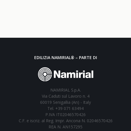
EDILIZIA NAMIRIAL® – PARTE DI
NAMIRIAL S.p.A.
Via Caduti sul Lavoro n. 4
60019 Senigallia (An) - Italy
Tel. +39 071 63494
P.IVA IT02046570426
C.F. e iscriz. al Reg. Impr. Ancona N. 02046570426
REA N. AN157295