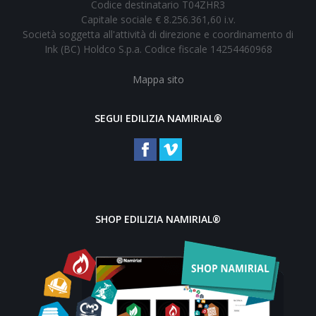
Codice destinatario T04ZHR3
Capitale sociale € 8.256.361,60 i.v.
Società soggetta all'attività di direzione e coordinamento di
Ink (BC) Holdco S.p.a. Codice fiscale 14254460968
Mappa sito
SEGUI EDILIZIA NAMIRIAL®
SHOP EDILIZIA NAMIRIAL®