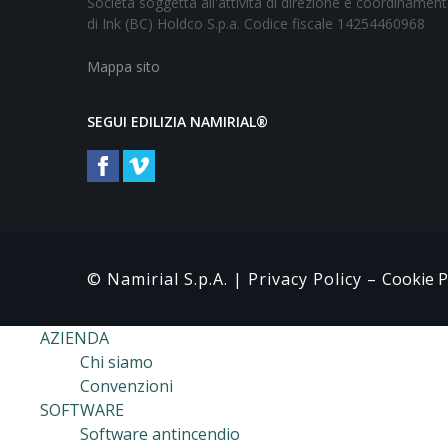
Società soggetta all'attività di direzione e coordinamen
di Ink (BC) Holdco S.p.a. Codice fiscale 14254460968
Mappa sito
SEGUI EDILIZIA NAMIRIAL®
© Namirial S.p.A. |
Privacy Policy
–
Cookie P
AZIENDA
Chi siamo
Convenzioni
SOFTWARE
Software antincendio