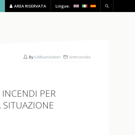
P
AREA RISERVATA
Lingue:
HSE
FORMAZIONE
CONTATTI
By
EdilNamAdmin
Antincendio
 INCENDI PER
A SITUAZIONE