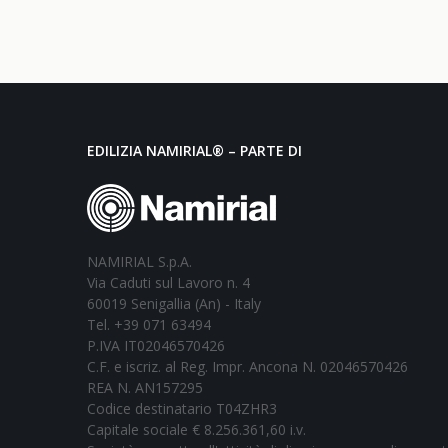
EDILIZIA NAMIRIAL® – PARTE DI
NAMIRIAL S.p.A.
Via Caduti sul Lavoro n. 4
60019 Senigallia (An) - Italy
Tel. +39 071 63494
P.IVA IT02046570426
C.F. e iscriz. al Reg. Impr. Ancona N. 02046570426
REA N. AN157295
Codice destinatario T04ZHR3
Capitale sociale € 8.256.361,60 i.v.