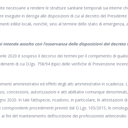
nte necessarie a rendere le strutture sanitarie temporali sia interne c
e eseguite in deroga alle disposizioni di cui al decreto del Presidente
amenti edilizi locali, nonché, sino al termine dello stato di emergenza, a
si intende assolto con l’osservanza delle disposizioni del decreto le
rile 2020 è sospeso il decorso dei termini per il compimento di qualsias
edimenti di cui D.lgs. 758/94 (tipici delle verifiche di Prevenzione Incen
imenti amministrativi ed effetti degli atti amministrativi in scadenza
messi, concessioni, autorizzazioni e atti abilitativi comunque denominati,
gno 2020. In tale fattispecie, ricadono, in particolare, le attestazioni 
1, i corrispondenti procedimenti previsti dal D.Lgs. 105/2015, le omolog
. ai fini del mantenimento dell’iscrizione dei professionisti antincendio ne