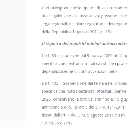
L’art. 4 dispone che le opere edilizie strettame
all’accoglienza e alla assistenza, possono esser
leggi regionali, dei piani regolatori e dei regol
della Repubblica 1 agosto 2011, n. 151.
Il rispetto dei requisiti minimi antincendio 
L’art. 83 dispone che dal 9 marzo 2020 al 15 ap
specifica che rientrano in tali casistiche i proc
depenalizzazione di contravvenzioni penali.
L’art. 103 – Sospensione dei termini nei proced
specifica che tutti i certificati, attestati, per
2020, conservano la loro validità fino al 15 giu
antincendio di cui all’art 5 del D.P.R. 151/201
fissati dall’art. 7 del D.M. 5 agosto 2011 e s.m.i
139/2006 e s.m.i..