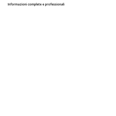
Informazioni complete e professionali
verifiche acustiche passive
degli edifici
classificazione acustica
criteri
ambientali minimi
CAM