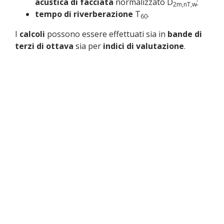
acustica di facciata
normalizzato D
;
2m,nT,w
tempo di riverberazione
T
.
60
I
calcoli
possono essere effettuati sia in
bande di
terzi di ottava
sia per
indici di valutazione
.