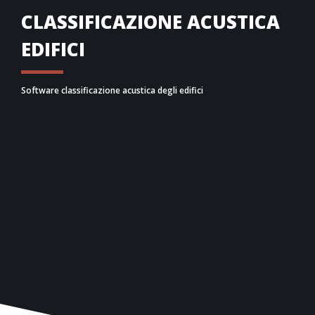
CLASSIFICAZIONE ACUSTICA
EDIFICI
Software classificazione acustica degli edifici
In linea con la norma UNI 11367, Acustica consente
di determinare la
classificazione acustica
degli
edifici esistenti in base ai valori delle prestazioni
misurate in opera. Il programma consente di
gestire sia singoli elementi tecnici sia gruppi
omogenei (campionamento) di elementi tecnici.
È possibile
stimare la classificazione acustica
previsionale
di un edificio in fase di progettazione
a partire dai dati calcolati per l’isolamento acustico.