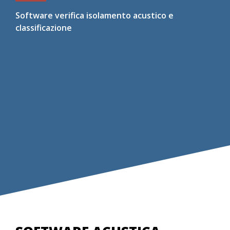
Software verifica isolamento acustico e
classificazione
Verifica dei requisiti acustici passivi degli edifici
secondo UNI EN ISO 12354 e classificazione
acustica secondo UNI 11367. Input tabellare o
grafico attraverso un CAD ad oggetti.