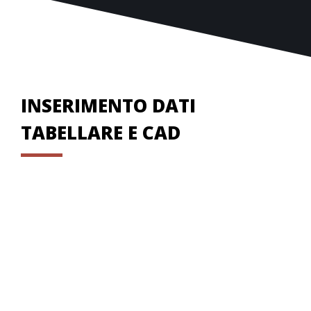
INSERIMENTO DATI
TABELLARE E CAD
modalità tabellare
CAD integrato
DXW/DXF