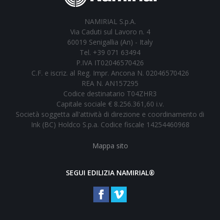
NAMIRIAL S.p.A.
Via Caduti sul Lavoro n. 4
60019 Senigallia (An) - Italy
Tel. +39 071 63494
P.IVA IT02046570426
C.F. e iscriz. al Reg. Impr. Ancona N. 02046570426
REA N. AN157295
Codice destinatario T04ZHR3
Capitale sociale € 8.256.361,60 i.v.
Società soggetta all'attività di direzione e coordinamento di
Ink (BC) Holdco S.p.a. Codice fiscale 14254460968
Mappa sito
SEGUI EDILIZIA NAMIRIAL®