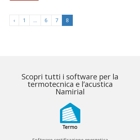
‹
1
…
6
7
8
Scopri tutti i software per la
termotecnica e l’acustica
Namirial
Software certificazione energetica